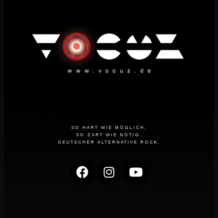
SO HART WIE MÖGLICH,
SO ZART WIE NÖTIG.
DEUTSCHER ALTERNATIVE ROCK.