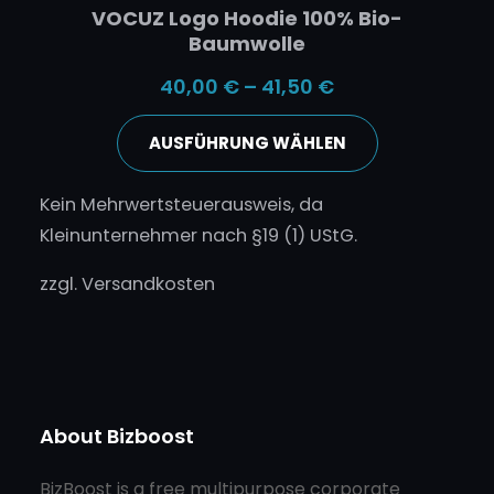
VOCUZ Logo Hoodie 100% Bio-
Baumwolle
40,00
€
–
41,50
€
AUSFÜHRUNG WÄHLEN
Kein Mehrwertsteuerausweis, da
Kleinunternehmer nach §19 (1) UStG.
zzgl.
Versandkosten
About Bizboost
BizBoost is a free multipurpose corporate